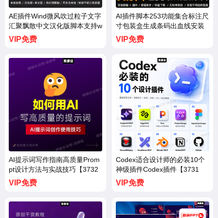
AE插件Wind微风吹过粒子文字
AI插件脚本253功能集合标注尺
汇聚飘散中文汉化版脚本支持w
寸包装盒生成条码出血线安装
in/mac【3734期】
Win/Mac【3733期】
VIP免费
VIP免费
AI提示词写作指南高质量Prom
Codex适合设计师的必装10个
pt设计方法与实战技巧【3732
神级插件Codex插件【3731
期】
期】
VIP免费
VIP免费