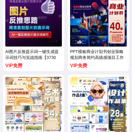
AI图片反推提示词一键生成提
PPT模板商业计划书创业策略
示词技巧与实战指南【3730
规划商务简约高级感项目工作
期】
总结汇报【3729期】
VIP免费
VIP免费