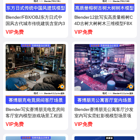
Blender/FBX/OBJ东方日式中
Blender12款写实高质量榕树C
国风古代城市传统建筑含室内3
4D古树大树树木三维模型FBX
D模型【3746期】
素材【3745期】
VIP免费
VIP免费
Blender写实赛博朋克电竞房间
Blender赛博朋克公寓客厅沙发
客厅室内模型游戏场景工程源
室内写实霓虹影视模型场景项
文件【3744期】
目文件【3743期】
VIP免费
VIP免费