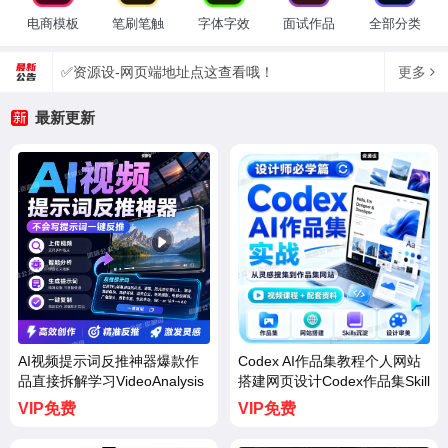
电商模板
笔刷笔触
字体字效
面试作品
全部分类
✅资源设-网页端地址点这查看哦！
更多
最新更新
AI视频提示词反推神器爆款作
Codex AI作品集教程个人网站
品直接拆解学习VideoAnalysis
搭建网页设计Codex作品集Skill
【3750期】
s提示词教程【3749期】
VIP免费
VIP免费