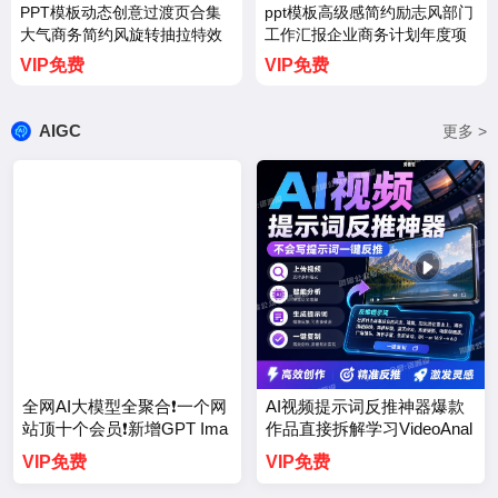
PPT模板动态创意过渡页合集
ppt模板高级感简约励志风部门
大气商务简约风旋转抽拉特效
工作汇报企业商务计划年度项
工作汇报【3722期】
目总结【3721期】
VIP免费
VIP免费
AIGC
更多 >
全网AI大模型全聚合❗一个网
AI视频提示词反推神器爆款
站顶十个会员❗新增GPT Ima
作品直接拆解学习VideoAnal
ge 2❗
ysis【3750期】
VIP免费
VIP免费