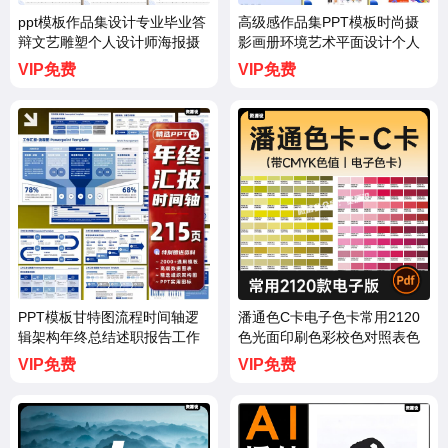
ppt模板作品集设计专业毕业答
高级感作品集PPT模板时尚摄
辩文艺雕塑个人设计师海报摄
影画册环境艺术平面设计个人
影展示【3728期】
创意汇报【3727期】
VIP免费
VIP免费
PPT模板甘特图流程时间轴逻
潘通色C卡电子色卡常用2120
辑架构年终总结述职报告工作
色光面印刷色彩校色对照表色
汇报图表【3726期】
卡素材PDF【3725期】
VIP免费
VIP免费