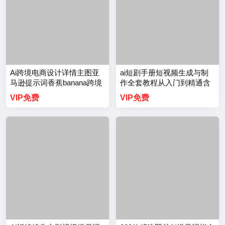
Ai跨境电商设计详情主图亚
ai短剧手册短视频生成与制
马逊提示词香蕉banana跨境
作全套教程从入门到精通含
电商海报指令文档【3686
即梦ai教程短剧资料【3671
VIP免费
VIP免费
期】
期】