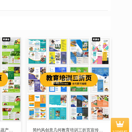
绿色简约风创意几何清新农业果蔬产品宣传三折页PSD设计AI素材CDR【2803期】
简约风创意几何教育培训三折页宣传手册海报模板PSD设计AI素材CDR【2808期】