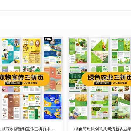
创意简约风宠物店活动宣传三折页手册海报模板PSD设计AI素材CDR【2802期】