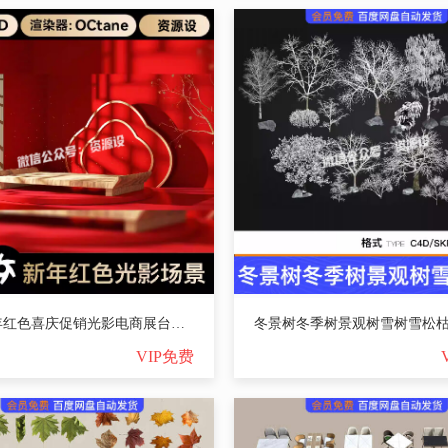
C4D新年红色喜庆促销光影电商展台OC渲染3D立体场景工程文件素材【3567期】
VIP免费