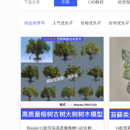
下级分类
不限
C4D教程
材质预
综合排序
人气优先
价格优先
好评优先
Blender12款写实高质量榕树C4D古树大树树木三维模型FBX素材【3745期】