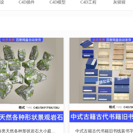
设
C4D插件
C4D模型
C4D工程
灰猩猩
14款苔藓类天然各种形状岩石大小庭院景观石头SU模型C4D素材FBX【3685期】