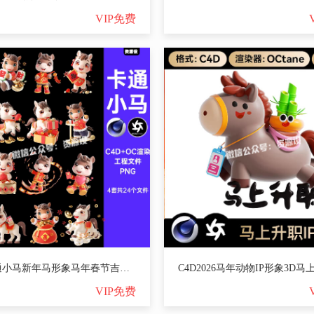
VIP免费
C4D卡通小马新年马形象马年春节吉祥物IP模型源文件OC渲染工程PNG【3574期】
VIP免费