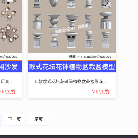
13套卡座沙发餐饮卡座咖啡奶茶店桌椅休闲桌椅SU模型C4D模型FBX【3538期】
15款欧式花坛花钵绿植物盆栽盆景花草景观造型SU模型C4D素材FBX【3537期】
VIP免费
VIP免费
下一页
尾页