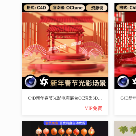
C4D新年春节光影电商展台OC渲染3D立体场景工程源文件素材【3571期】
VIP免费