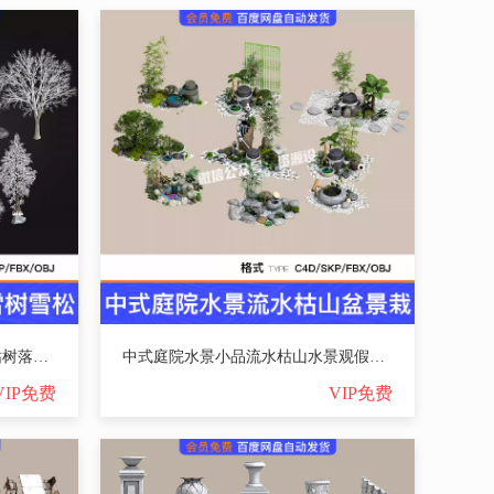
冬景树冬季树景观树雪树雪松枯树落叶树雪景石SU模型C4D素材FBX【3566期】
中式庭院水景小品流水枯山水景观假山景盆景栽SU模型C4D素材FBX【3565期】
VIP免费
VIP免费