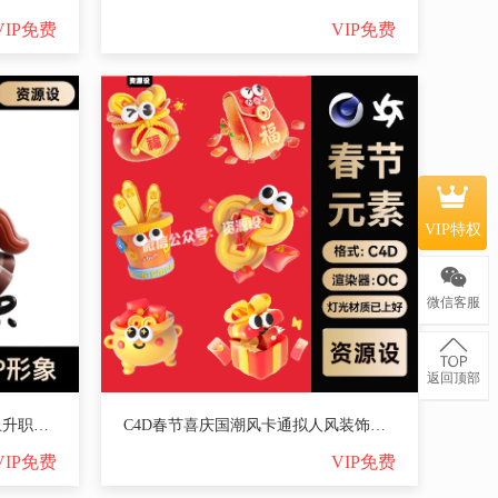
VIP免费
VIP免费
VIP特权
微信客服
返回顶部
C4D2026马年动物IP形象3D马上升职OC渲染材质模型PNG高清大图素材【3573期】
C4D春节喜庆国潮风卡通拟人风装饰元素OC渲染3D立体模型素材PNG【3572期】
VIP免费
VIP免费