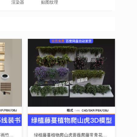
渲染器
贴图纹理
中式古籍古代书籍旧书线装书字画竹简毛笔架洗SU模型C4D素材FBX【3679期】
绿植藤蔓植物爬山虎蔷薇爬藤常青花藤藤本绿植SU模型C4D素材【3578期】