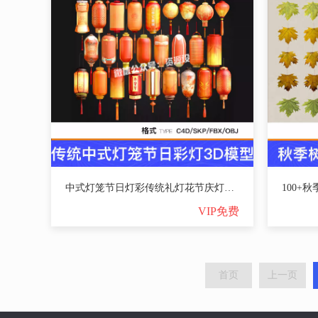
中式灯笼节日灯彩传统礼灯花节庆灯装饰黄灯笼SU模型C4D素材FBX【3564期】
VIP免费
首页
上一页