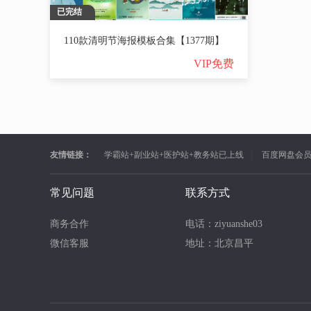
已完结
110款清明节海报模板合集【1377期】
VIP免费
友情链接：
学霸站+副业站+医护站+教务站已上线
百度网盘会
常见问题
联系方式
商务合作
电话：ziyuanshe03
微信客服
地址：北京昌平