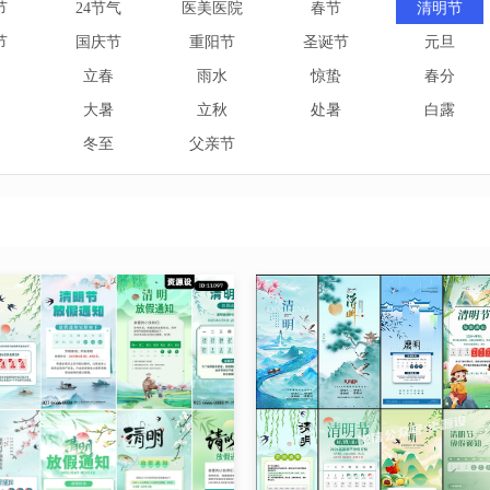
节
24节气
医美医院
春节
清明节
节
国庆节
重阳节
圣诞节
元旦
立春
雨水
惊蛰
春分
大暑
立秋
处暑
白露
冬至
父亲节