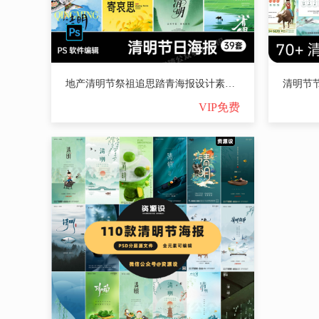
地产清明节祭祖追思踏青海报设计素材中国风古风插画PS源文件39套【3625期】
VIP免费