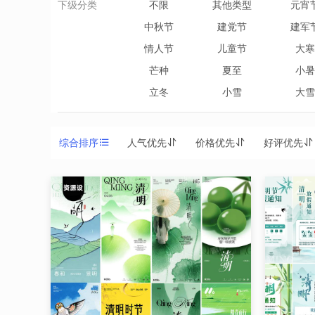
下级分类
不限
其他类型
元宵
中秋节
建党节
建军
情人节
儿童节
大寒
芒种
夏至
小暑
立冬
小雪
大雪
综合排序
人气优先
价格优先
好评优先