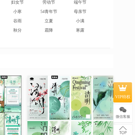
妇女节
劳动节
端午节
小寒
54青年节
母亲节
谷雨
立夏
小满
秋分
霜降
寒露
VIP特权
微信客服