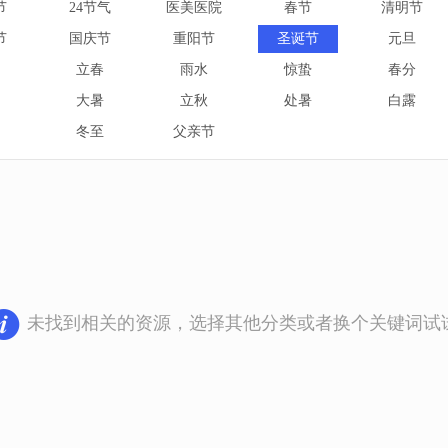
节
24节气
医美医院
春节
清明节
节
国庆节
重阳节
圣诞节
元旦
立春
雨水
惊蛰
春分
大暑
立秋
处暑
白露
冬至
父亲节
未找到相关的资源，选择其他分类或者换个关键词试