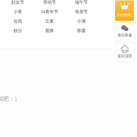
妇女节
劳动节
端午节
小寒
54青年节
母亲节
VIP特权
谷雨
立夏
小满
秋分
霜降
寒露
微信客服
返回顶部
试吧：）