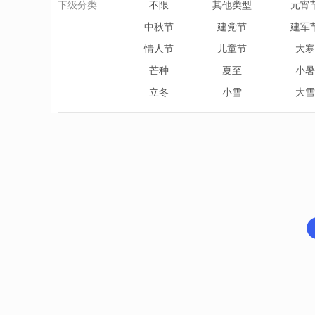
下级分类
不限
其他类型
元宵
中秋节
建党节
建军
情人节
儿童节
大寒
芒种
夏至
小暑
立冬
小雪
大雪