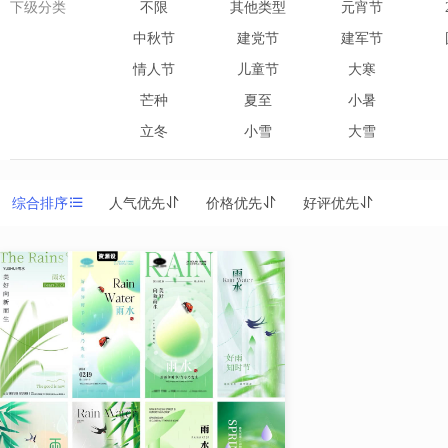
下级分类
不限
其他类型
元宵节
中秋节
建党节
建军节
情人节
儿童节
大寒
芒种
夏至
小暑
立冬
小雪
大雪
综合排序
人气优先
价格优先
好评优先