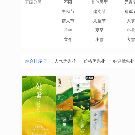
下级分类
不限
其他类型
元宵
中秋节
建党节
建军
情人节
儿童节
大寒
芒种
夏至
小暑
立冬
小雪
大雪
综合排序
人气优先
价格优先
好评优先