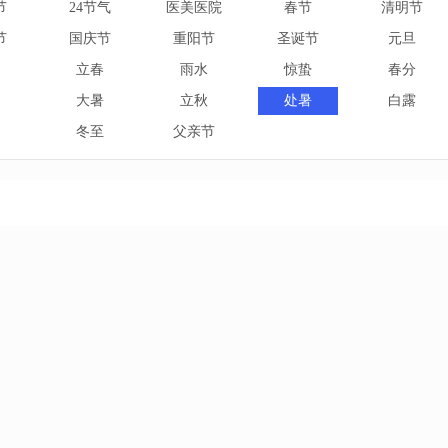
节
24节气
医美医院
春节
清明节
节
国庆节
重阳节
圣诞节
元旦
立春
雨水
惊蛰
春分
大暑
立秋
处暑
白露
冬至
父亲节