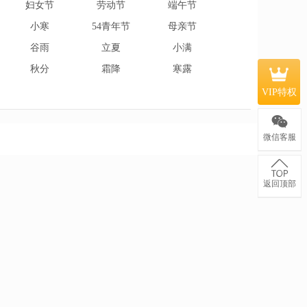
妇女节
劳动节
端午节
小寒
54青年节
母亲节
谷雨
立夏
小满
秋分
霜降
寒露
VIP特权
微信客服
返回顶部