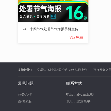
24二十四节气处暑节气海报手机宣传海报PSD设计素材模板【1478期】
VIP免费
友情链接：
学霸站+副业站+医护站+教务站已上线
百度网盘会
常见问题
联系方式
商务合作
电话：ziyuanshe03
微信客服
地址：北京昌平