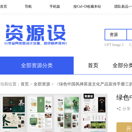
首页
导航
手机版
按Ctrl+D收藏本站
团队新品一
GPT Image 2
C
全部资源分类
首页
全部分
当前位置：
首页
>
全部资源
> 《
绿色中国风禅茶道文化产品宣传手册三折页海
绿色
分享
开