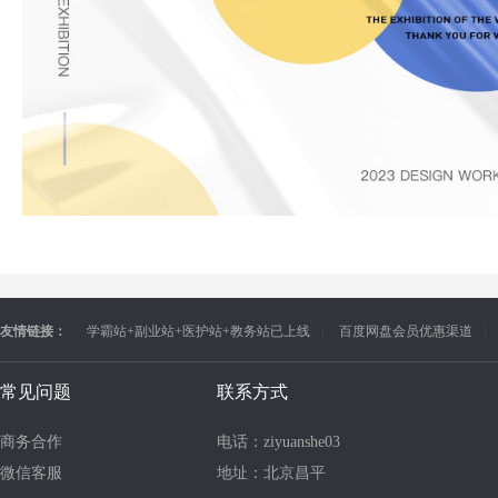
友情链接：
学霸站+副业站+医护站+教务站已上线
百度网盘会员优惠渠道
常见问题
联系方式
商务合作
电话：ziyuanshe03
微信客服
地址：北京昌平