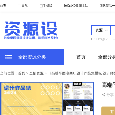
首页
导航
手机版
按Ctrl+D收藏本站
团队新品一
GPT Image 2
C
全部资源分类
首页
全部分
当前位置：
首页
>
全部资源
> 《
高端平面电商UI设计作品集模板 设计师面
高端
分享
开